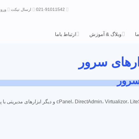
021-91011542
ارسال تیکت
ورود
ما
وبلاگ & آموزش
ارتباط باما
ارهای سرور
سرور