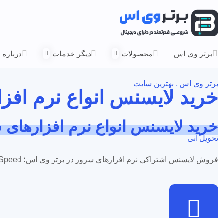
برتر وی اس
محصولات
دیگر خدمات
درباره 
برتر وی اس , بهترین سایت
خرید لایسنس انواع نرم افز
خرید لایسنس انواع نرم افزارهای 
تحویل آنی
فروش لایسنس اشتراکی نرم افزارهای سرور در برتر وی اس؛ cPanel، DirectAdmin، Virtualizor، LiteSpeed و دیگر ابزارهای مدیریتی با پرداخت آنلاین شتاب و فعال‌سازی فوری.