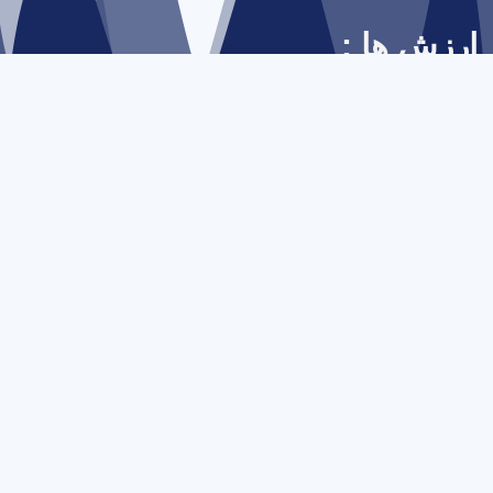
ارزش ها :
صمیمیت با مشتریان
نوآوری ، خلاقیت ، کارگروهی ، دانش محوری و مسئولیت
پذیری
پاسخگویی، درستی و صداقت مسئولانه
به جمع کاربران ما بپیوندید
قدردان اعتمادتان هستیم و منسجم‌تر از دیروز تلاش می‌کنیم
6000+
7000+
20000+
15+
سال
پشتیبانی
خدمات
تعداد