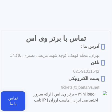
تماس با برتر وی اس
آدرس ما :
تهران، محله کوهک، کوچه شهید مرتضی بصیری، پلاک17
تلفن
021-91011542
پست الکترونیکی
tickets[@]bartarvs.net
تماس
با ما